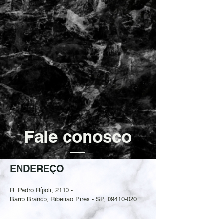
Fale conosco
ENDEREÇO
R. Pedro Rípoli, 2110 -
Barro Branco, Ribeirão Pires - SP,
09410-020