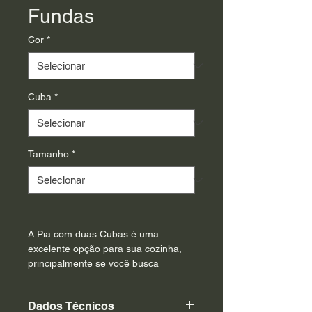
Fundas
Cor
*
Cuba
*
Tamanho
*
A Pia com duas Cubas é uma 
excelente opção para sua cozinha, 
principalmente se você busca 
praticidade e organização na hora 
de lavar as louças. Permite também 
Dados Técnicos
que duas pessoas consigam utilizar 